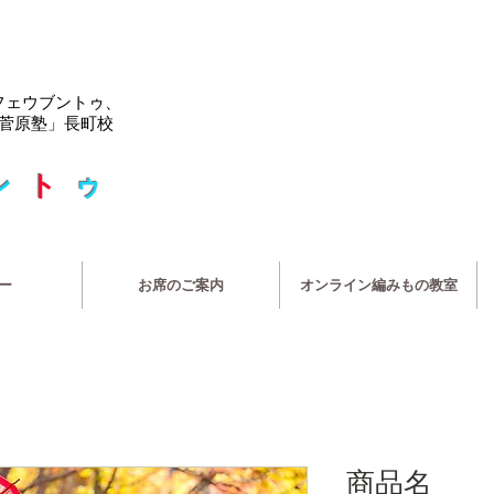
フェウブントゥ、
菅原塾」長町校
ン
ト
ゥ
ー
お席のご案内
オンライン編みもの教室
商品名