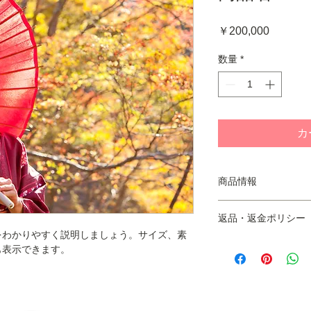
価
￥200,000
格
数量
*
カ
商品情報
あなたの商品の特徴
返品・返金ポリシー
どを簡潔にわかりや
をわかりやすく説明しましょう。サイズ、素
材、取り扱い方法な
商品の返品・返金に
も表示できます。