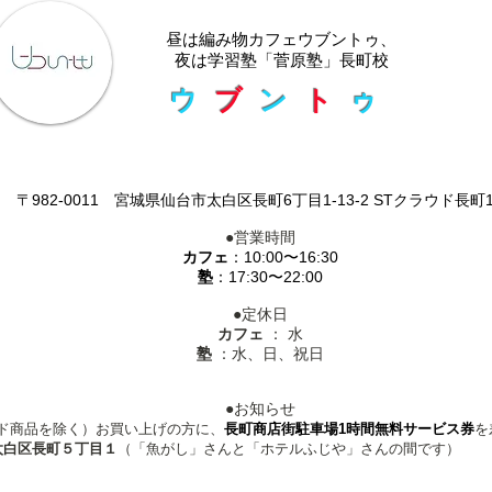
​昼は編み物カフェウブントゥ、
夜は学習塾「菅原塾」長町校
ウ
ブ
ン
ト
ゥ
〒982-0011 宮城県仙台市太白区長町6丁目1-13-2 STクラウド長町1
●営業時間
カフェ
：10:00〜16:30
塾
：17:30〜22:00
●定休日
カフェ
： 水
塾
：水、日、祝日
●お知らせ
メイド商品を除く）お買い上げの方に、
長町商店街駐車場1時間無料サービス券
を
1 太白区長町５丁目１
（「魚がし」さんと「ホテルふじや」さんの間です）