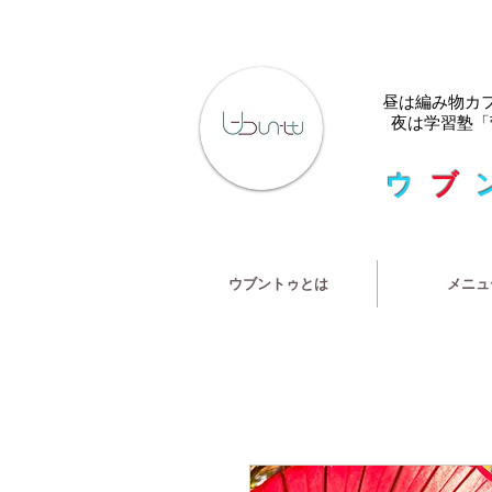
​昼は編み物カ
夜は学習塾「
ウ
ブ
ウブントゥとは
メニュ