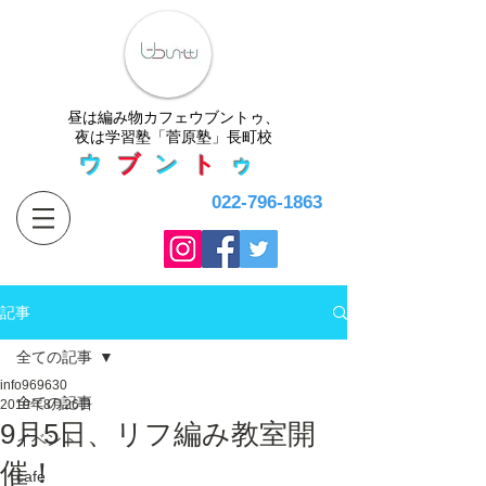
​昼は編み物カフェウブントゥ、
夜は学習塾「菅原塾」長町校
ウ
ブ
ン
ト
ゥ
022-796-1863
記事
全ての記事
info969630
全ての記事
2019年8月26日
9月5日、リフ編み教室開
イベント
催！
cafe