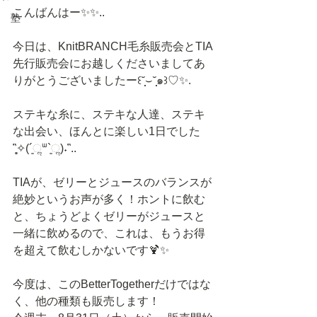
こんばんはー✨✨..
塾
今日は、KnitBRANCH毛糸販売会とTIA
先行販売会にお越しくださいましてあ
りがとうございましたー꒰˘̩̩̩⌣˘̩̩̩๑꒱♡✨.
ステキな糸に、ステキな人達、ステキ
な出会い、ほんとに楽しい1日でした
῍̻̩✧(´͈ૢᐜ`͈ૢ)˖῍..
TIAが、ゼリーとジュースのバランスが
絶妙というお声が多く！ホントに飲む
と、ちょうどよくゼリーがジュースと
一緒に飲めるので、これは、もうお得
を超えて飲むしかないです🍹✨
今度は、このBetterTogetherだけではな
く、他の種類も販売します！