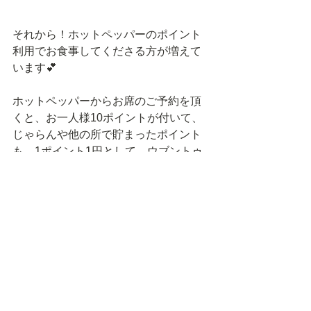
それから！ホットペッパーのポイント
利用でお食事してくださる方が増えて
います💕
ホットペッパーからお席のご予約を頂
くと、お一人様10ポイントが付いて、
じゃらんや他の所で貯まったポイント
も、1ポイント1円として、ウブントゥ
でご利用可能です✨✨.
PayPayでのお支払いも、8月末まで、
最大２０%分ポイントが還元されま
す！✨.
お得に、お買い物やお食事を楽しんで
ください〜💕..
イベント