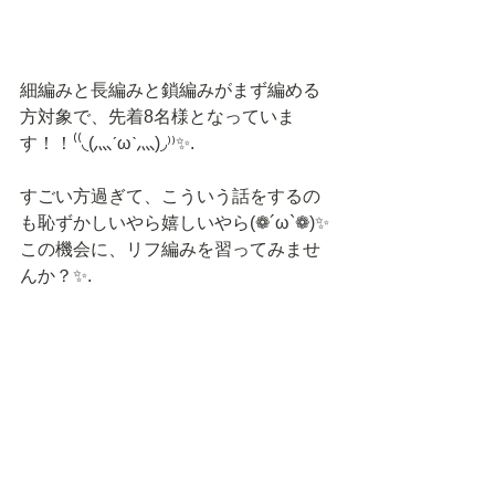
細編みと長編みと鎖編みがまず編める
方対象で、先着8名様となっていま
す！！⁽⁽◟(灬ˊωˋ灬)◞⁾⁾✨.
すごい方過ぎて、こういう話をするの
も恥ずかしいやら嬉しいやら(❁´ω`❁)✨
この機会に、リフ編みを習ってみませ
んか？✨.