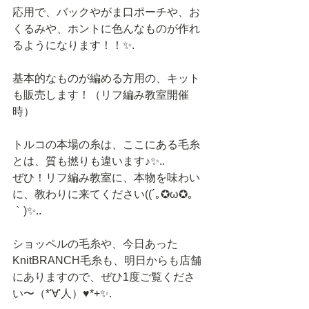
応用で、バックやがま口ポーチや、お
くるみや、ホントに色んなものが作れ
るようになります！！✨.
基本的なものが編める方用の、キット
も販売します！（リフ編み教室開催
時）
トルコの本場の糸は、ここにある毛糸
とは、質も撚りも違います♪✨..
ぜひ！リフ編み教室に、本物を味わい
に、教わりに来てください((´｡✪ω✪｡
｀)✨..
ショッペルの毛糸や、今日あった
KnitBRANCH毛糸も、明日からも店舗
にありますので、ぜひ1度ご覧くださ
い〜（*'∀'人）♥*+✨.